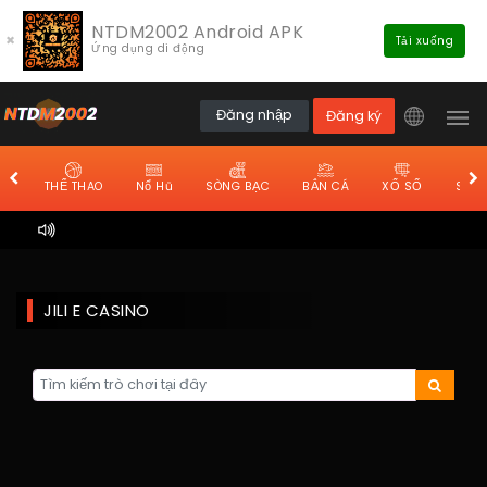
NTDM2002 Android APK
×
Tải xuống
Ứng dụng di động
Đăng nhập
Đăng ký
THỂ THAO
Nổ Hũ
SÒNG BẠC
BẮN CÁ
XỔ SỐ
Sòng
JILI E CASINO