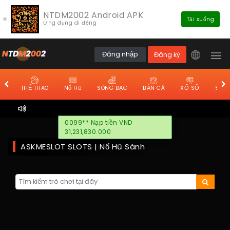
NTDM2002 Android APK
×
Tải xuống
Ứng dụng di động
Đăng nhập
Đăng ký
THỂ THAO
Nổ Hũ
SÒNG BẠC
BẮN CÁ
XỔ SỐ
Sòng
0099** Nạp tiền VND
31,231,830.000
ASKMESLOT SLOTS | Nổ Hũ Sánh