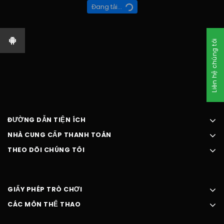
Đang tải...
Liên hệ chúng tôi
ĐƯỜNG DẪN TIỆN ÍCH
NHÀ CUNG CẤP THANH TOÁN
THEO DÕI CHÚNG TÔI
GIẤY PHÉP TRÒ CHƠI
CÁC MÔN THỂ THAO