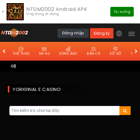
NTDM2002 Android APK
×
Tải xuống
Ứng dụng di động
Đăng nhập
Đăng ký
THỂ THAO
Nổ Hũ
SÒNG BẠC
BẮN CÁ
XỔ SỐ
Sòng
YORIGINAL E CASINO