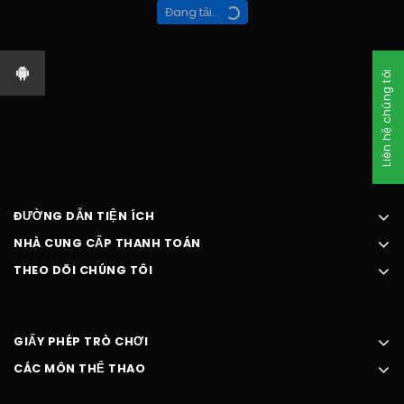
Đang tải...
Liên hệ chúng tôi
ĐƯỜNG DẪN TIỆN ÍCH
NHÀ CUNG CẤP THANH TOÁN
THEO DÕI CHÚNG TÔI
GIẤY PHÉP TRÒ CHƠI
CÁC MÔN THỂ THAO