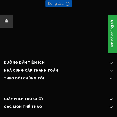
Đang tải...
Liên hệ chúng tôi
ĐƯỜNG DẪN TIỆN ÍCH
NHÀ CUNG CẤP THANH TOÁN
THEO DÕI CHÚNG TÔI
GIẤY PHÉP TRÒ CHƠI
CÁC MÔN THỂ THAO