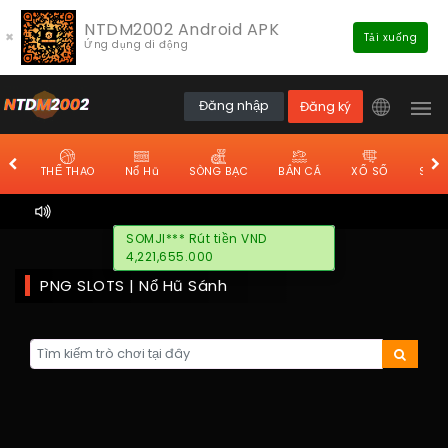
NTDM2002 Android APK
×
Tải xuống
Ứng dụng di động
Đăng nhập
Đăng ký
THỂ THAO
Nổ Hũ
SÒNG BẠC
BẮN CÁ
XỔ SỐ
Sòng
SOMJI*** Rút tiền VND
4,221,655.000
PNG SLOTS | Nổ Hũ Sánh