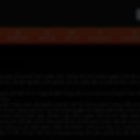
SÒNG BẠC
BẮN CÁ
XỔ SỐ
Sòng bạc E
KHUYẾN 
ang web sòng bạc trực tuyến nào. Trang này cho phép người chơi liên
 nào với trải nghiệm chơi game của họ. Dưới đây là một số tính năng
g tôi sẽ hiển thị rõ ràng số điện thoại, địa chỉ email và thông tin liên 
g web.
ng cấp nhiều cách để người chơi liên lạc với hỗ trợ khách hàng. Điều n
iúp chuyên dụng với các câu hỏi thường gặp và hướng dẫn khắc phục s
trợ khách hàng suốt ngày để đảm bảo rằng người chơi có thể nhận được
húng tôi sẽ hiển thị rõ ràng giờ hỗ trợ và thời gian phản hồi của sòng
ách hàng, họ sẽ nhận được phản hồi nhanh chóng và hữu ích. Trang li
p chi tiết về cam kết của sòng bạc trong việc giải quyết các vấn đề