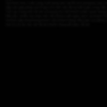
Cá nhân hóa: Cuối cùng, một trang liên hệ tốt với chúng tôi nên
cấp các giải pháp phù hợp cho các vấn đề cụ thể hoặc cung cấp c
Tóm lại, trang liên hệ với chúng tôi là một thành phần quan trọng
tiếp cận, nhiều tùy chọn liên hệ, hỗ trợ suốt ngày, dịch vụ khách
và thúc đẩy lòng trung thành của khách hàng. Nếu bạn có bất kỳ c
của họ và liên lạc với hỗ trợ khách hàng để được hỗ trợ.