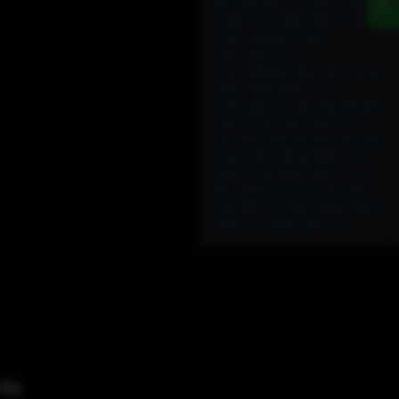
thế nào để trở thành một chi
nhánh với ntdm2002.com
Cách đăng ký trên
ntdm2002.com
Cách đăng nhập vào trang
web ntdm2002.com
Cách gửi và yêu cầu khuyến
mãi trong ntdm2002.com
Làm thế nào để yêu cầu spin
may mắn hàng ngày của
bạn trong ntdm2002.com
Giới thiệu là gì và làm thế
nào để trở thành người giới
thiệu với ntdm2002.com
TÔI