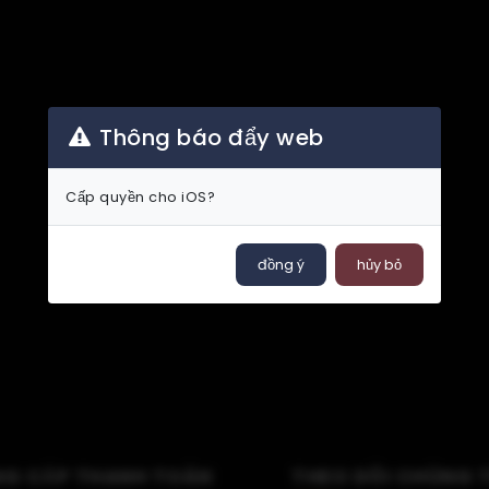
Thông báo đẩy web
Cấp quyền cho iOS?
đồng ý
hủy bỏ
NG CẤP THANH TOÁN
THEO DÕI CHÚNG 