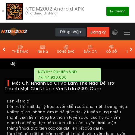
NTDM2002 Android APK
×
Tải xuống
Ứng dụng di động
Đăng nhập
Đăng ký
THỂ THAO
Nổ Hũ
SÒNG BẠC
BẮN CÁ
XỔ SỐ
Sòng
NOY6** Rút tiền VND
77,144,930.000
Một Chi Nhánh Là Gì Và Làm Thế Nào Để Trở
Thành Một Chi Nhánh Với Ntdm2002.com
Liên kết là gì
Liên kết là một đại lý trực tuyến diễn xuất cho một thương hiệu.
Những gì chi nhánh làm là để giúp đại lý tuyển dụng nhiều
thành viên tiềm năng trở thành tuyến dưới của họ và kiếm
được hoa hồng dựa trên doanh thu của tuyến dưới hoặc
thắng/thua, dựa trên các cài đặt liên kết của đại lý.
Làm thế nào để trở thành một chi nhánh và tuyển dụng tuyến