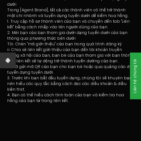
dưới
Trong [Agent Brand], tất cả các thành viên có thể trở thành
một chi nhánh và tuyển dụng tuyến dưới để kiếm hoa hồng.
1. Truy cập hồ sơ thành viên của bạn và chuyển đến tab "Liên
kết" bằng cách nhấp vào tên người dùng của bạn.
2. Mời bạn của bạn tham gia dưới dạng tuyến dưới của bạn
thông qua phương thức bên dưới
Tôi. Chèn "mã giới thiệu" của bạn trong quá trình đăng ký
ii. Chia sẻ liên kết giới thiệu của bạn đến tài khoản truyền
thông xã hội của bạn, bạn bè của bạn tham gia với bạn thông
qua liên kết sẽ tự động trở thành tuyến đường của bạn.
Liên hệ chúng tôi
iii. Đã gửi mã QR của bạn cho bạn bè hoặc qua quảng cáo để
tuyển dụng tuyến dưới.
3. Trước khi bạn bắt đầu tuyển dụng, chúng tôi sẽ khuyên bạn
nên hiểu các quy tắc bằng cách đọc các điều khoản & điều
kiện frist.
4. Bạn có thể hiểu cách tính toán của bạn và kiểm tra hoa
hồng của bạn từ trang liên kết.