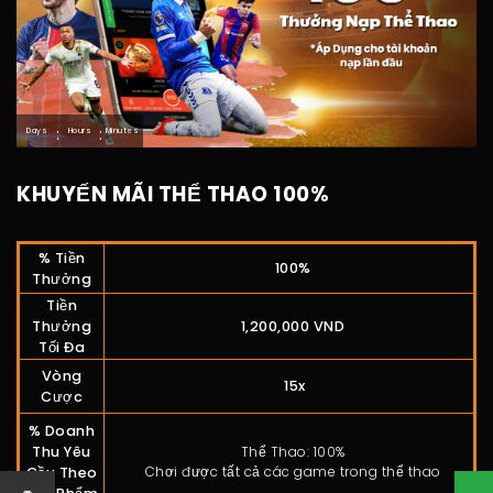
:
:
Days
Hours
Minutes
KHUYẾN MÃI THỂ THAO 100%
% Tiền
100%
Thưởng
Tiền
Thưởng
1,200,000 VND
Tối Đa
Vòng
15x
Cược
% Doanh
Thu Yêu
Thể Thao: 100%
Chơi được tất cả các game trong thể thao
Cầu Theo