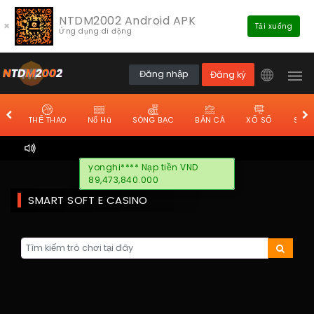
NTDM2002 Android APK
×
Tải xuống
Ứng dụng di động
Đăng nhập
Đăng ký
THỂ THAO
Nổ Hũ
SÒNG BẠC
BẮN CÁ
XỔ SỐ
Sòng
yonghi**** Nạp tiền VND
89,473,840.000
SMART SOFT E CASINO