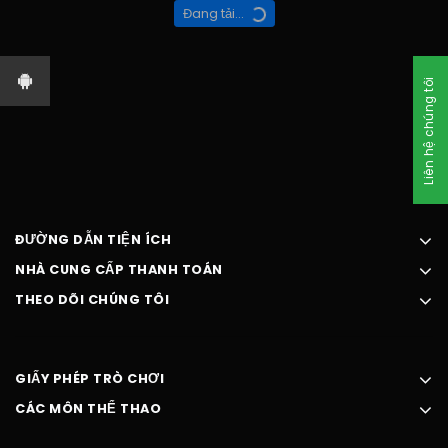
Đang tải...
Liên hệ chúng tôi
ĐƯỜNG DẪN TIỆN ÍCH
NHÀ CUNG CẤP THANH TOÁN
THEO DÕI CHÚNG TÔI
GIẤY PHÉP TRÒ CHƠI
CÁC MÔN THỂ THAO