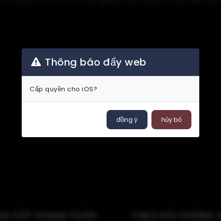
Thông báo đẩy web
Cấp quyền cho iOS?
đồng ý
hủy bỏ
NG CẤP THANH TOÁN
THEO DÕI CHÚNG 