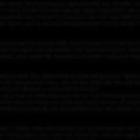
ển với tốc độ chưa từng có, người chơi liên tục tìm kiếm c
s-sinino nổi lên như một ngôi sao sáng trong chòm sao s
g bài viết này, chúng tôi sẽ đưa bạn vào một cuộc hành tr
ật của nó, dịch vụ trò chơi và những gì làm cho nó nổi bật 
tượng trưng cho sự phát triển, sự phong phú và sự kết nối c
ấp cho người chơi trải nghiệm chơi game phong phú, tron
E-Casino, được thành lập vào [năm], đã nhanh chóng nổi tiến
no là danh mục game rộng rãi và đa dạng của nó. Yggdrasil 
 các thế giới khác nhau. Cho dù bạn thích các khe trái câ
cái gì đó để phục vụ cho sở thích của bạn.
. Nó tự hào có nhiều lựa chọn các trò chơi trên bảng, bao
 với đồ họa chất lượng cao và lối chơi mượt mà. Đối với nhữn
asil cũng cung cấp các trò chơi đại lý trực tiếp, nơi bạn có
L E-Casino cung cấp một loạt các trò chơi giải độc đắc ti
ến những người chơi may mắn thành các triệu phú ngay lậ