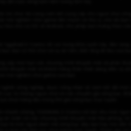
hay đổi cuộc sống luôn nằm trong tầm tay.
 các trò chơi. Nó cũng cam kết cung cấp cho người chơi cô
ảo trải nghiệm chơi game liền mạch và thú vị, cho dù bạn
i ưu hóa cho cả iOS và Android, cho phép bạn mang theo cá
và Yggdrasil E-Casino rất coi trọng khía cạnh này. Nền tả
 bạn. Bạn có thể chơi với sự an tâm, biết rằng dữ liệu của b
ng cấp một loạt các chương trình khuyến mãi và phần thư
nh khuyến mãi và khách hàng thân thiết đang diễn ra cho
ao trải nghiệm chơi game của bạn.
 ngành công nghiệp, được công nhận về cam kết đổi mới v
h cực từ những người chơi và các chuyên gia sòng bạc. Kh
lựa chọn hàng đầu trong thế giới sòng bạc trực tuyến.
n nhanh chóng, YGGDRASIL E-Casino nổi bật như một ngọn 
ng an toàn và các chương trình khuyến mãi hào phóng, nó
ù bạn là một người đam mê sòng bạc dày dạn hay mới đến th
hú vị qua các lĩnh vực chơi game trực tuyến. Tham gia vớ