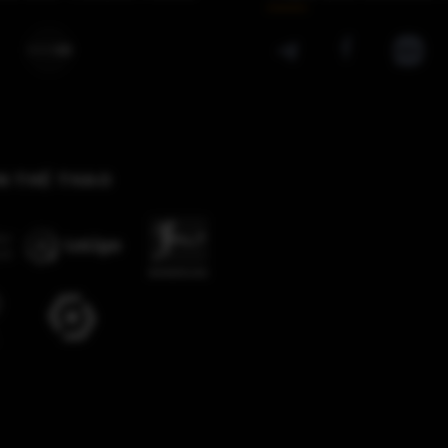
N THỂ THAO