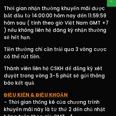
Thời gian nhận thưởng khuyến mãi được
bắt đầu từ 14:00:00 hôm nay đến 11:59:59
hôm sau ( tính theo giờ Việt Nam GMT +7
) nếu không liên hệ đăng ký nhận thưởng
sẽ hết hạn.
Tiền thưởng chỉ cần trải qua 3 vòng cược
có thể rút tiền.
Thành viên liên hệ CSKH để đắng ký xét
duyệt trong vòng 3-5 phút sẽ gửi thông
báo kết quả
ĐIỀU KIỆN & ĐIỀU KHOẢN
- Thời gian thống kê của chương trình
khuyến mãi này là từ thứ 2 đến chủ nhật