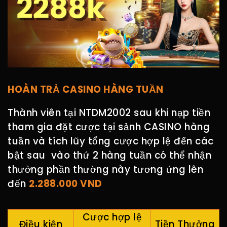
HOÀN TRẢ CASINO HÀNG TUẦN
Thành viên tại NTDM2002 sau khi nạp tiền
tham gia đặt cược tại sảnh CASINO hàng
tuần và tích lũy tổng cược hợp lệ đến các
bật sau vào thứ 2 hàng tuần có thể nhận
thưởng phần thường này tương ứng lên
đến
2.288.000 VND
Cược hợp lệ
Điều kiện
Tiền Thưởng