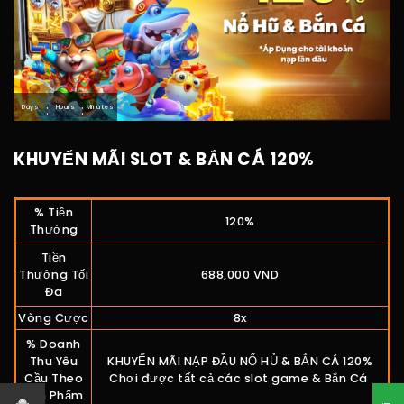
:
:
Days
Hours
Minutes
KHUYẾN MÃI SLOT & BẮN CÁ 120%
% Tiền
120%
Thưởng
Tiền
Thưởng Tối
688,000 VND
Đa
Vòng Cược
8x
% Doanh
Thu Yêu
KHUYẾN MÃI NẠP ĐẦU NỔ HỦ & BẮN CÁ 120%
Cầu Theo
Chơi được tất cả các slot game & Bắn Cá
Sản Phẩm