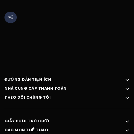
ĐƯỜNG DẪN TIỆN ÍCH
NHÀ CUNG CẤP THANH TOÁN
THEO DÕI CHÚNG TÔI
GIẤY PHÉP TRÒ CHƠI
CÁC MÔN THỂ THAO