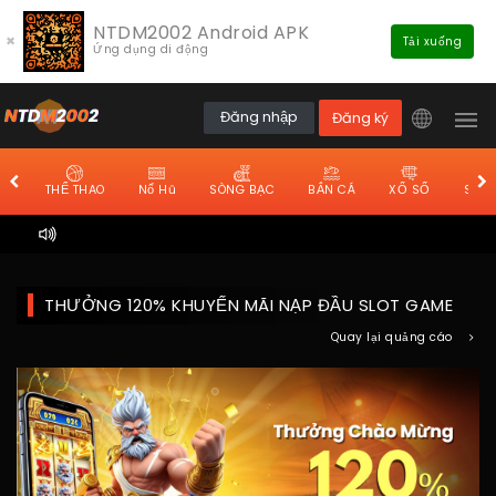
NTDM2002 Android APK
×
Tải xuống
Ứng dụng di động
Đăng nhập
Đăng ký
THỂ THAO
Nổ Hũ
SÒNG BẠC
BẮN CÁ
XỔ SỐ
Sòng
Kentun*** Rút tiền VND
59,187,155.000
THƯỞNG 120% KHUYẾN MÃI NẠP ĐẦU SLOT GAME
Quay lại quảng cáo