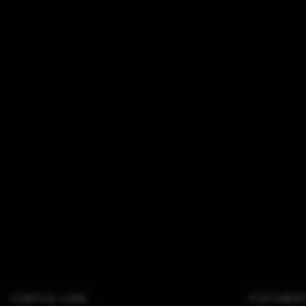
USEFUL LINK
PAYMEN