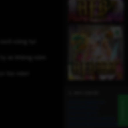
cuối cùng tại
g ty sẽ không nằm
cứ lúc nào!
INFO CENTER
How to register on
Contact Us
ntdm2002.com
How to login to
ntdm2002.com website
How to Deposit and Claim