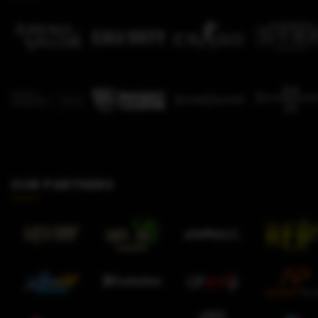
OUR PARTNERS